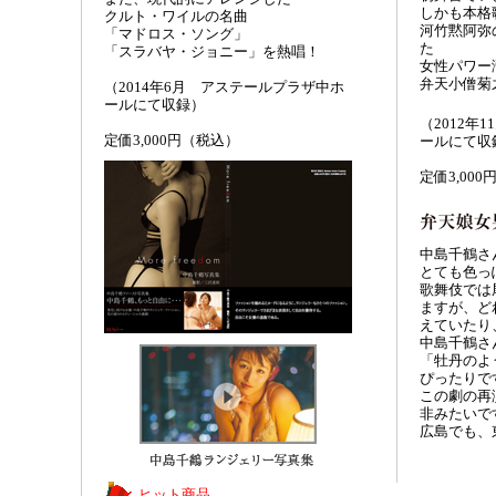
しかも本格
クルト・ワイルの名曲
河竹黙阿弥
「マドロス・ソング」
た
「スラバヤ・ジョニー」を熱唱！
女性パワー
弁天小僧菊
（2014年6月 アステールプラザ中ホ
ールにて収録）
（2012年
定価3,000円（税込）
ールにて収
定価
3,000
中島千鶴さ
とても色っ
歌舞伎では
ますが、ど
えていたり
中島千鶴さ
「牡丹のよ
ぴったりで
この劇の再
非みたいで
広島でも、
ヒット商品